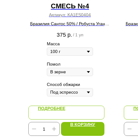
СМЕСЬ №4
Артикул:
KA1ES0404
Бразилия Сантос 50% / Робуста Уганда
Брази
50%
375
р.
/
1 уп
Масса
Помол
Способ обжарки
ПОДРОБНЕЕ
П
В КОРЗИНУ