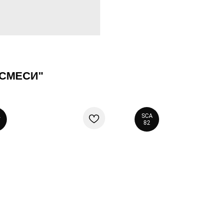
 СМЕСИ"
A
SCA
82