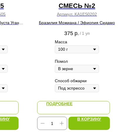
5
СМЕСЬ №2
505
Артикул:
KA1ES0202
буста Уганда
Бразилия Можиана / Эфиопия Сидамо
375
р.
/
1 уп
Масса
Помол
Способ обжарки
ПОДРОБНЕЕ
ЗИНУ
В КОРЗИНУ