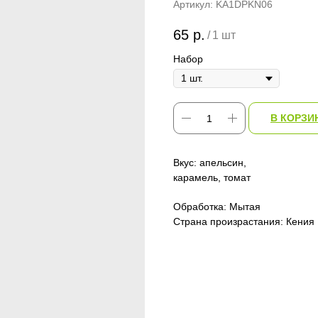
Артикул:
KA1DPKN06
65
р.
/
1 шт
Набор
В КОРЗИ
Вкус: апельсин,
карамель, томат
Обработка: Мытая
Страна произрастания: Кения