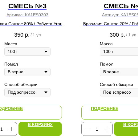
СМЕСЬ №3
СМЕСЬ №
Артикул:
KA1ES0303
Артикул:
KA1ES0
лия Сантос 80% / Робуста Уганда
Бразилия Сантос 20% / Ро
20%
80%
350
р.
300
р.
/
1 уп
/
1 уп
Масса
Масса
Помол
Помол
Способ обжарки
Способ обжарки
ОДРОБНЕЕ
ПОДРОБНЕЕ
В КОРЗИНУ
В КОР