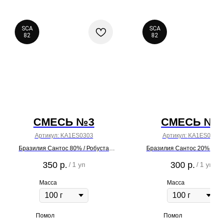
SCA
SCA
82
82
СМЕСЬ №3
СМЕСЬ №
Артикул:
KA1ES0303
Артикул:
KA1ES050
Бразилия Сантос 80% / Робуста
Бразилия Сантос 20% / Р
Уганда 20%
Уганда 80%
350
р.
300
р.
/
1 уп
/
1 уп
Масса
Масса
Помол
Помол