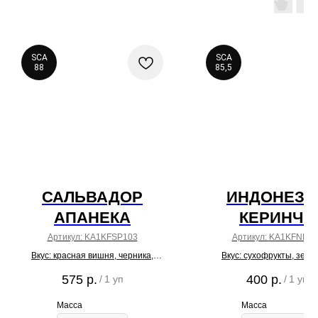
SCA
SCA
88
85,5
САЛЬВАДОР
ИНДОНЕЗИ
АПАНЕКА
КЕРИНЧИ
Артикул:
KA1KFSP103
Артикул:
KA1KFNK11
Вкус: красная вишня, черника,
Вкус: сухофрукты, зел
какао бобы, спелый помидор
яблоко, красные яго
575
р.
400
р.
/
1 уп
/
1 уп
Масса
Масса