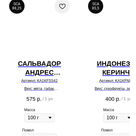
SCA
SCA
88,25
85,5
САЛЬВАДОР
ИНДОНЕЗИ
АНДРЕС
КЕРИНЧИ
САЛАВЕРИЯ
Артикул:
KA1KFSS42
Артикул:
KA1KFNK11
Вкус: мята, табак,
Вкус: сухофрукты, зел
маракуйя
яблоко, красные яго
575
р.
400
р.
/
1 уп
/
1 уп
Масса
Масса
Помол
Помол