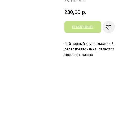
KA1CHLM07
230,00
р.
В КОРЗИНУ
Чай черный крупнолистовой,
лепестки василька, лепестки
сафлора, вишня